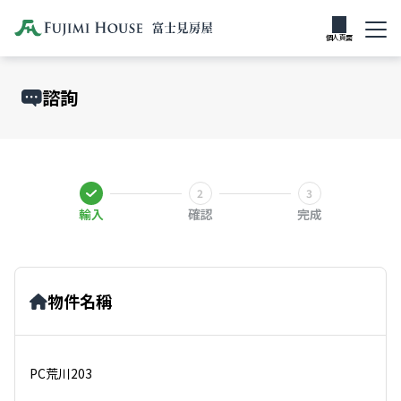
個人頁面
諮詢
輸入
確認
完成
物件名稱
PC荒川203