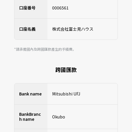
口座番号
0006561
口座名義
株式会社富士見ハウス
*請承擔國內及跨國匯款產生的手續費。
跨國匯款
Bank name
Mitsubishi UFJ
BankBranc
Okubo
h
name