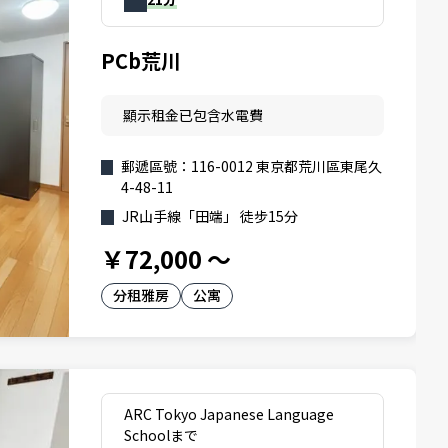
PCb荒川
顯示租金已包含水電費
郵遞區號：116-0012 東京都荒川區東尾久
4-48-11
JR山手線「田端」 徒步15分
￥72,000
～
分租雅房
公寓
ARC Tokyo Japanese Language
Schoolまで