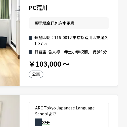
PC荒川
顯示租金已包含水電費
郵遞區號：116-0012 東京都荒川區東尾久
1-37-5
日暮里-舍人線「赤土小學校前」 徒步1分
￥103,000
～
公寓
ARC Tokyo Japanese Language
Schoolまで
22分