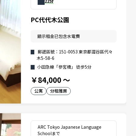
22分
PC代代木公園
顯示租金已包含水電費
郵遞區號：151-0053 東京都澀谷區代々
木5-58-6
小田急線「參宮橋」 徒步5分
￥84,000
～
公寓
分租雅房
ARC Tokyo Japanese Language
Schoolまで