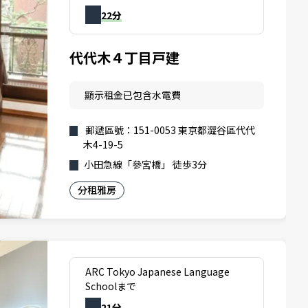
22分
代代木４丁目戸建
顯示租金已包含水電費
郵遞區號：151-0053 東京都澀谷區代代
木4-19-5
小田急線「參宮橋」 徒歩3分
分租雅房
ARC Tokyo Japanese Language
Schoolまで
21分