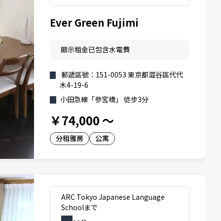
Ever Green Fujimi
顯示租金已包含水電費
郵遞區號：151-0053 東京都澀谷區代代
木4-19-6
小田急線「參宮橋」 徒步3分
￥74,000
～
分租雅房
公寓
ARC Tokyo Japanese Language
Schoolまで