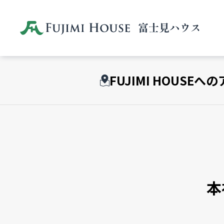
FUJIMI HOUSEへ
本