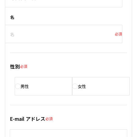
名
必須
性別
必須
男性
女性
E-mail アドレス
必須