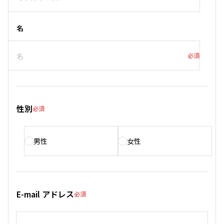
名
必須
性別
必須
男性
女性
E-mail アドレス
必須