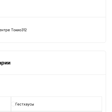
центре Токио312
арии
Гестхаусы