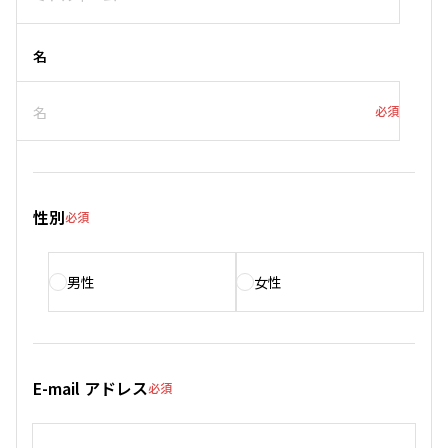
名
必須
性別
必須
男性
女性
E-mail アドレス
必須