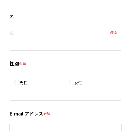
名
必須
性別
必須
男性
女性
E-mail アドレス
必須