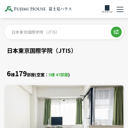
マイページ
日本東京国際学院（JTIS）
日本東京国際学院（JTIS）
6
179
棟
部屋
(空室：
5
棟
47
部屋
)