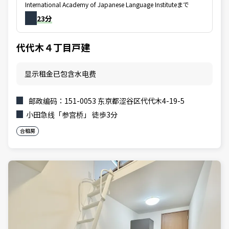
International Academy of Japanese Language Instituteまで
23分
代代木４丁目戸建
显示租金已包含水电费
邮政编码：151-0053 东京都涩谷区代代木4-19-5
小田急线「参宫桥」 徒歩3分
合租房