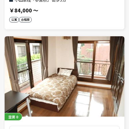
￥84,000
～
公寓
合租房
空房
0