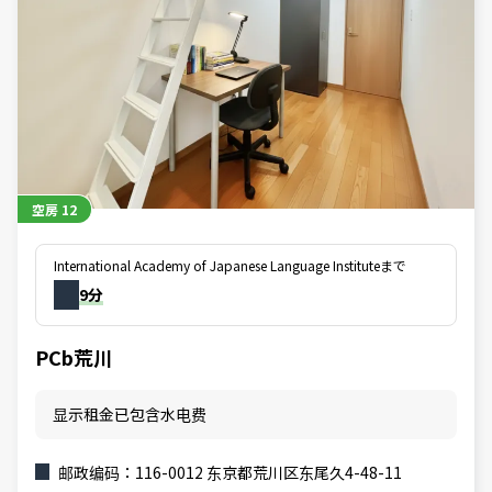
空房
12
International Academy of Japanese Language Instituteまで
9分
PCb荒川
显示租金已包含水电费
邮政编码：116-0012 东京都荒川区东尾久4-48-11