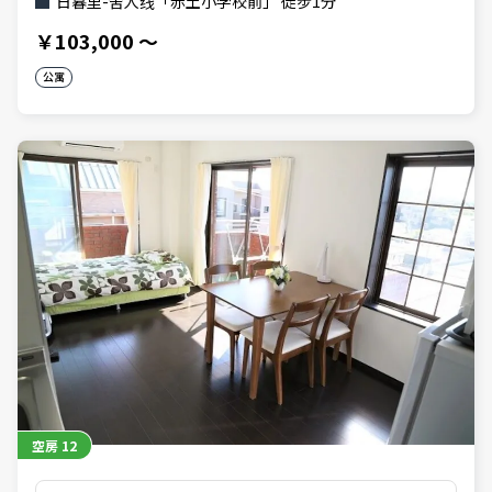
日暮里-舍人线「赤土小学校前」 徒步1分
￥103,000
～
公寓
空房
12