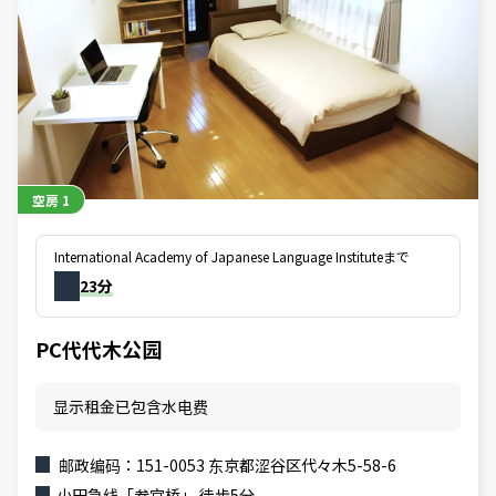
空房
1
International Academy of Japanese Language Instituteまで
23分
PC代代木公园
显示租金已包含水电费
邮政编码：151-0053 东京都涩谷区代々木5-58-6
小田急线「参宫桥」 徒步5分