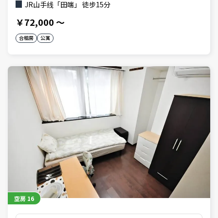
JR山手线「田端」 徒步15分
￥72,000
～
合租房
公寓
空房
16