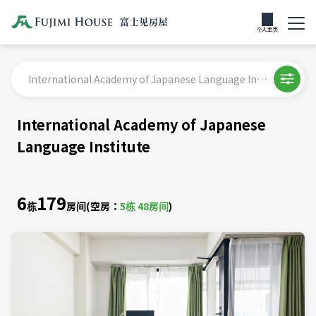
个人主页
International Academy of Japanese Language Institute
International Academy of Japanese
Language Institute
6
179
栋
房间
(空房：
5
栋
48
房间
)