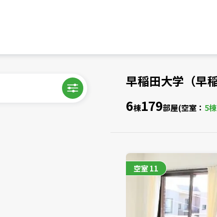
早稲田大学（早
6
179
棟
部屋
(空室：
5
空室
11