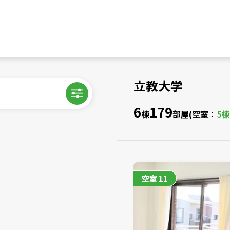
立教大学
6
179
棟
部屋
(空室：
5
空室
11