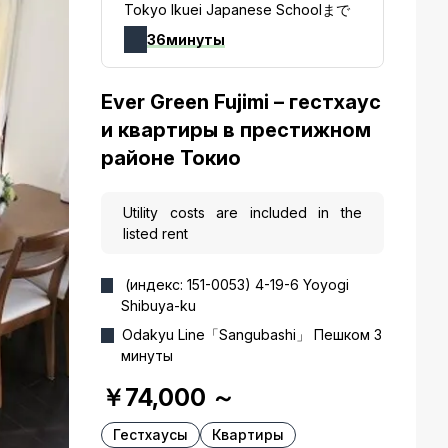
Tokyo Ikuei Japanese Schoolまで
36минуты
Ever Green Fujimi – гестхаус
и квартиры в престижном
районе Токио
Utility costs are included in the
listed rent
(индекс: 151-0053) 4-19-6 Yoyogi
Shibuya-ku
Odakyu Line「Sangubashi」 Пешком 3
минуты
￥74,000
～
Гестхаусы
Квартиры