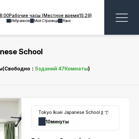
8:00Рабочие часы (Местное время15:29)
Избранное
Моя Страница
Язык
anese School
ы
(Свободно：
5
зданий
47
Комнаты
)
Tokyo Ikuei Japanese Schoolまで
10минуты