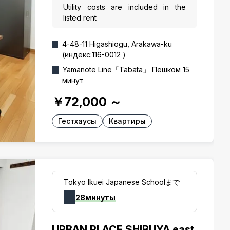
Utility costs are included in the
listed rent
4-48-11 Higashiogu, Arakawa-ku
(индекс:116-0012 )
Yamanote Line「Tabata」 Пешком 15
минут
￥72,000
～
Гестхаусы
Квартиры
Tokyo Ikuei Japanese Schoolまで
28минуты
URBAN PLACE SHIBUYA east