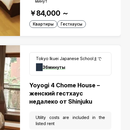
минут
￥84,000
～
Квартиры
Гестхаусы
Tokyo Ikuei Japanese Schoolまで
36минуты
Yoyogi 4 Chome House –
женский гестхаус
недалеко от Shinjuku
Utility costs are included in the
listed rent