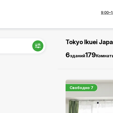
9:00~1
Tokyo Ikuei Jap
6
179
зданий
Комнат
Свободно
7