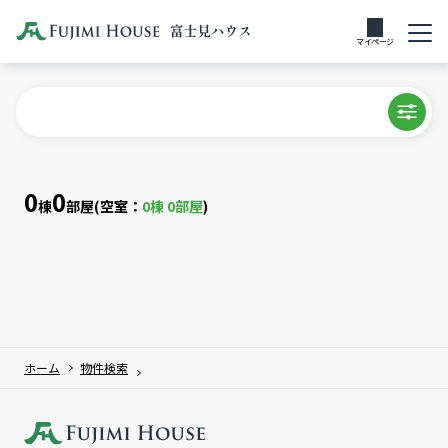
マイページ
0
0
棟
部屋
(空室：
0
棟
0
部屋
)
ホーム
物件検索