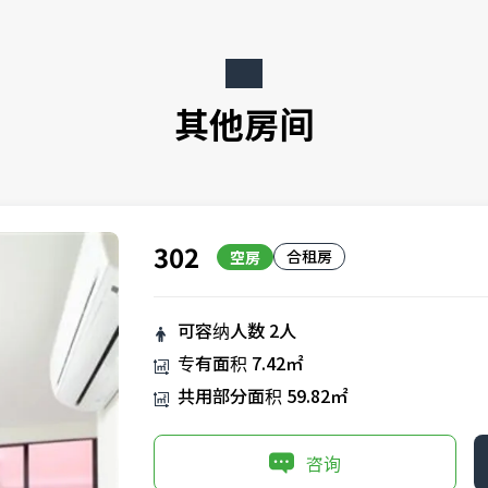
其他房间
302
合租房
空房
可容纳人数
2人
专有面积
7.42㎡
共用部分面积
59.82㎡
咨询