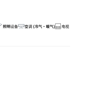
照明设备
空调 (冷气・暖气)
电视