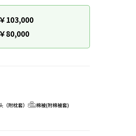
￥103,000
￥80,000
头（附枕套）
棉被(附棉被套)