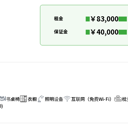
￥83,000
租金
￥40,000
保证金
书桌椅
衣橱
照明设备
互联网（免费Wi-Fi）
枕
)