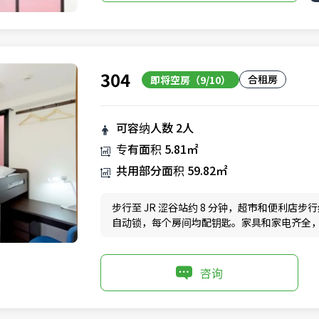
304
合租房
即将空房（9/10）
可容纳人数
2人
专有面积
5.81㎡
共用部分面积
59.82㎡
步行至 JR 涩谷站约 8 分钟，超市和便利店步
自动锁，每个房间均配钥匙。家具和家电齐全
咨询