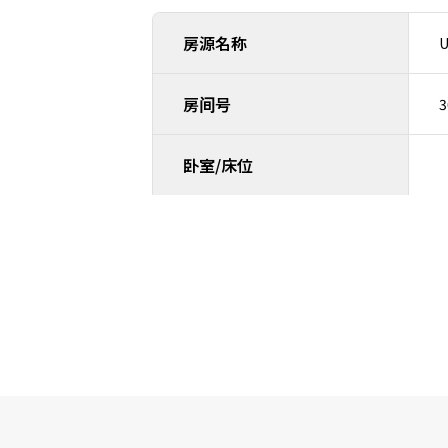
房源名称
房间号
3
卧室/床位