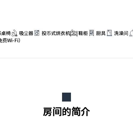
书桌椅
吸尘器
投币式烘衣机
鞋柜
厨具
洗澡间
费Wi-Fi）
房间的简介