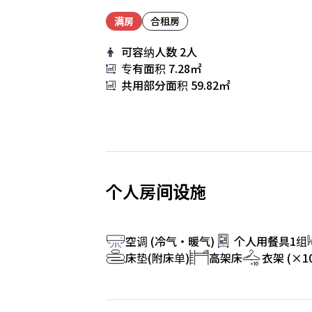
满房
合租房
可容纳人数
2人
专有面积
7.28㎡
共用部分面积
59.82㎡
个人房间设施
空调 (冷气・暖气)
个人用餐具1组
床垫(附床单)
高架床
衣架 (×10