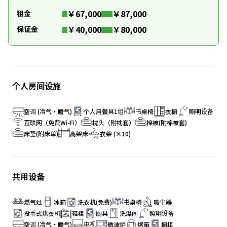
￥67,000
￥87,000
租金
￥40,000
￥80,000
保证金
个人房间设施
空调 (冷气・暖气)
个人用餐具1组
书桌椅
衣橱
照明设备
互联网（免费Wi-Fi）
枕头（附枕套）
棉被(附棉被套)
床垫(附床单)
高架床
衣架 (×10)
共用设备
燃气灶
冰箱
洗衣机(免费)
书桌椅
吸尘器
投币式烘衣机
鞋柜
厨具
洗澡间
照明设备
空调 (冷气・暖气)
电视
微波炉
烤箱
橱柜