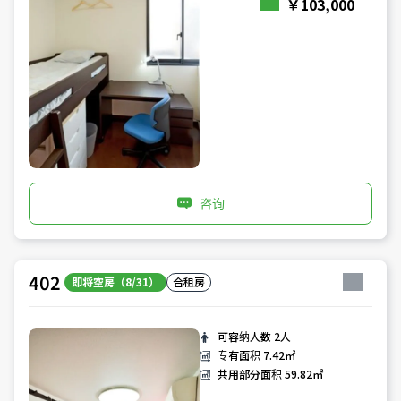
￥103,000
咨询
402
即将空房（8/31）
合租房
可容纳人数
2人
专有面积
7.42㎡
共用部分面积
59.82㎡