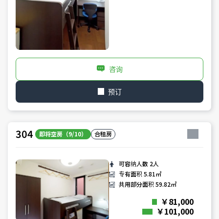
咨询
预订
304
即将空房（9/10）
合租房
可容纳人数
2人
专有面积
5.81㎡
共用部分面积
59.82㎡
￥81,000
￥101,000