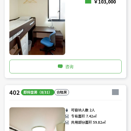
￥103,000
咨询
402
即将空房（8/31）
合租房
可容纳人数
2人
专有面积
7.42㎡
共用部分面积
59.82㎡