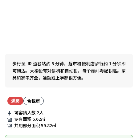
步行至 JR 涩谷站约 8 分钟，超市和便利店步行约 1 分钟即
可到达。大楼设有对讲机和自动锁，每个房间均配钥匙。家
具和家电齐全，通勤或上学都很方便。
满房
合租房
可容纳人数
2人
专有面积
6.62㎡
共用部分面积
59.82㎡