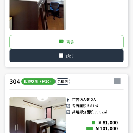
咨询
预订
304
即将空房（9/10）
合租房
可容纳人数
2人
专有面积
5.81㎡
共用部分面积
59.82㎡
￥81,000
￥101,000