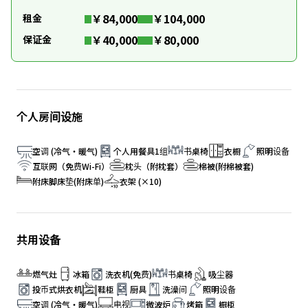
￥84,000
￥104,000
租金
￥40,000
￥80,000
保证金
个人房间设施
空调 (冷气・暖气)
个人用餐具1组
书桌椅
衣橱
照明设备
互联网（免费Wi-Fi）
枕头（附枕套）
棉被(附棉被套)
附床脚床垫(附床单)
衣架 (×10)
共用设备
燃气灶
冰箱
洗衣机(免费)
书桌椅
吸尘器
投币式烘衣机
鞋柜
厨具
洗澡间
照明设备
空调 (冷气・暖气)
电视
微波炉
烤箱
橱柜