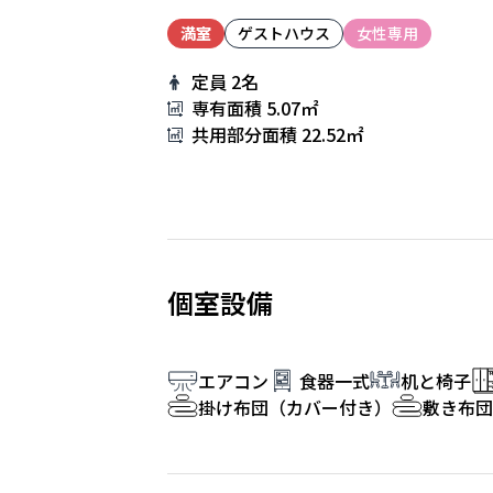
満室
ゲストハウス
女性専用
定員
2名
専有面積
5.07㎡
共用部分面積
22.52㎡
個室設備
エアコン
食器一式
机と椅子
掛け布団（カバー付き）
敷き布団