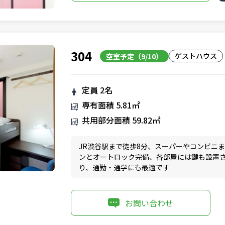
304
ゲストハウス
空室予定（9/10）
定員
2名
専有面積
5.81㎡
共用部分面積
59.82㎡
JR渋谷駅まで徒歩8分、スーパーやコンビニ
ンとオートロック完備、各部屋には鍵も設置
り、通勤・通学にも最適です
お問い合わせ