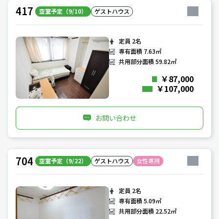
417
空室予定（9/10）
ゲストハウス
定員
2名
専有面積
7.63㎡
共用部分面積
59.82㎡
￥87,000
￥107,000
お問い合わせ
704
空室予定（9/22）
ゲストハウス
女性専用
定員
2名
専有面積
5.09㎡
共用部分面積
22.52㎡