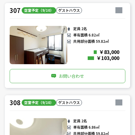
307
空室予定（9/10）
ゲストハウス
定員
2名
専有面積
6.82㎡
共用部分面積
59.82㎡
￥83,000
￥103,000
お問い合わせ
308
空室予定（9/10）
ゲストハウス
定員
2名
専有面積
6.86㎡
共用部分面積
59.82㎡