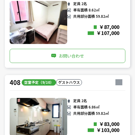
定員
2名
専有面積
8.62㎡
共用部分面積
59.82㎡
￥87,000
￥107,000
お問い合わせ
408
空室予定（9/10）
ゲストハウス
定員
2名
専有面積
6.86㎡
共用部分面積
59.82㎡
￥83,000
￥103,000