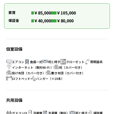
￥85,000
￥105,000
家賃
￥40,000
￥80,000
保証金
個室設備
エアコン
食器一式
机と椅子
クローゼット
照明器具
インターネット（無料Wi-Fi ）
枕（カバー付き）
掛け布団（カバー付き）
敷き布団（カバー付き）
ロフトベッド
ハンガー（×10本）
共用設備
ガスコンロ
冷蔵庫
洗濯機（無料）
机と椅子
掃除機