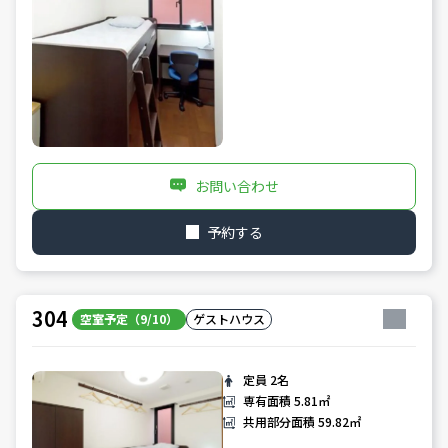
お問い合わせ
予約する
304
空室予定（9/10）
ゲストハウス
定員
2名
専有面積
5.81㎡
共用部分面積
59.82㎡