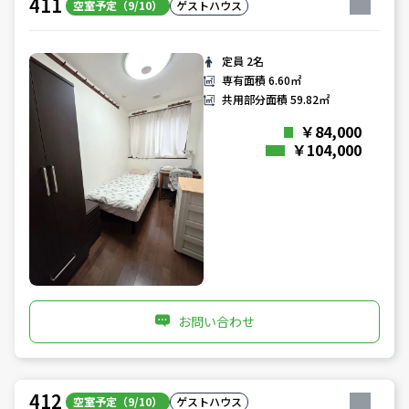
411
空室予定（9/10）
ゲストハウス
定員
2名
専有面積
6.60㎡
共用部分面積
59.82㎡
￥84,000
￥104,000
お問い合わせ
412
空室予定（9/10）
ゲストハウス